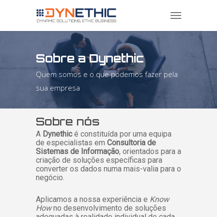
Sobre a Dynethic
Quem somos e o que podemos fazer pela
sua empresa
Sobre nós
A
Dynethic
é constituída por uma equipa
de especialistas em
Consultoria de
Sistemas de Informação
, orientados para a
criação de soluções específicas para
converter os dados numa mais-valia para o
negócio.
Aplicamos a nossa experiência e
Know
How
no desenvolvimento de soluções
adequadas à realidade individual de cada